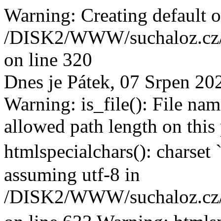
Warning: Creating default o
/DISK2/WWW/suchaloz.cz/p
on line 320
Dnes je Pátek, 07 Srpen 20
Warning: is_file(): File na
allowed path length on this
htmlspecialchars(): charset
assuming utf-8 in
/DISK2/WWW/suchaloz.cz/plk