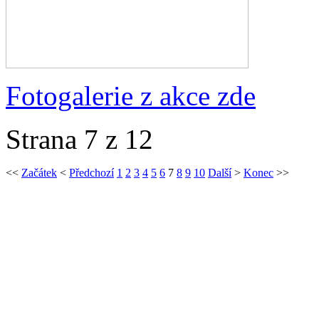
Fotogalerie z akce zde
Strana 7 z 12
<<
Začátek
<
Předchozí
1
2
3
4
5
6
7
8
9
10
Další
>
Konec
>>