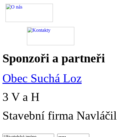
Sponzoři
a partneři
Obec Suchá Loz
3 V a H
Stavební firma Navláčil