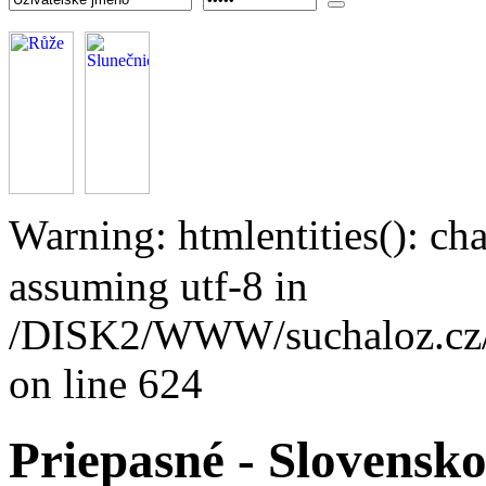
Warning: htmlentities(): ch
assuming utf-8 in
/DISK2/WWW/suchaloz.cz/pl
on line 624
Priepasné - Slovensk