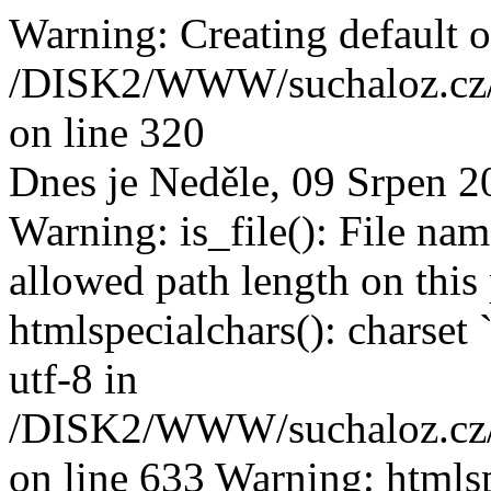
Warning: Creating default o
/DISK2/WWW/suchaloz.cz/p
on line 320
Dnes je Neděle, 09 Srpen 2
Warning: is_file(): File na
allowed path length on this
htmlspecialchars(): charset 
utf-8 in
/DISK2/WWW/suchaloz.cz/plk
on line 633 Warning: htmlspe