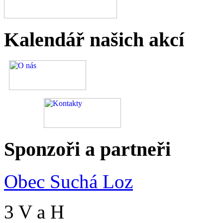
Kalendář
našich akcí
Sponzoři
a partneři
Obec Suchá Loz
3 V a H