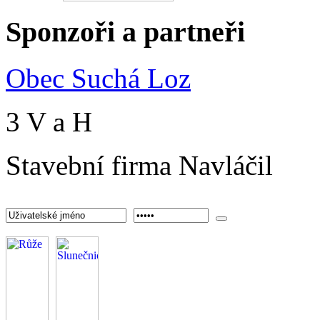
Sponzoři
a partneři
Obec Suchá Loz
3 V a H
Stavební firma Navláčil